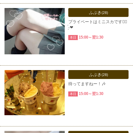
ふぶき
(28)
プライベートはミニスカです👍🏻
̖́-❤︎
15:00～翌1:30
本日
ふぶき
(28)
待ってますねー！🎶
15:00～翌1:30
本日