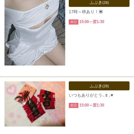
ふぶき
(28)
17時～枠あり！💟
15:00～翌1:30
本日
ふぶき
(28)
いつもありがとう⸜🌷︎⸝‍♥️
15:00～翌1:30
本日