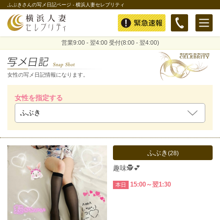
ふぶきさんの写メ日記ページ - 横浜人妻セレブリティ
緊急速報
営業9:00 - 翌4:00 受付(8:00 - 翌4:00)
女性の写メ日記情報になります。
女性を指定する
ふぶき
(28)
趣味🕵💕
15:00～翌1:30
本日