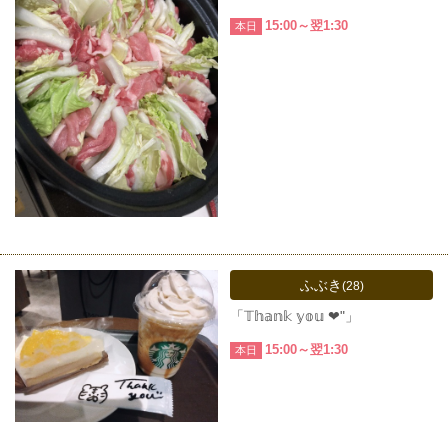
15:00～翌1:30
本日
ふぶき
(28)
「𝕋𝕙𝕒𝕟𝕜 𝕪𝕠𝕦 ❤︎"」
15:00～翌1:30
本日