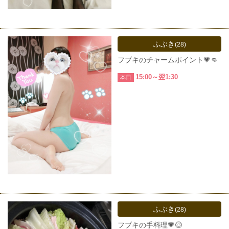
ふぶき
(28)
フブキのチャームポイント💗👊‪
15:00～翌1:30
本日
ふぶき
(28)
フブキの手料理💗😌