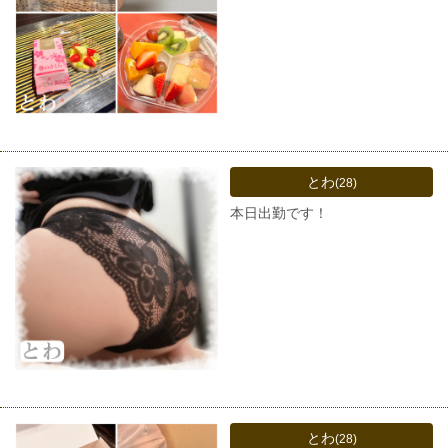
とわ
(28)
本日出勤です！
とわ
(28)