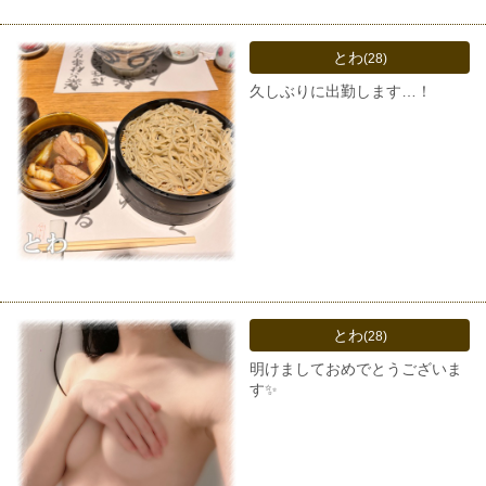
とわ
(28)
久しぶりに出勤します…！
とわ
(28)
明けましておめでとうございま
す✨