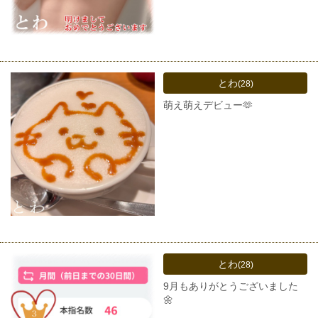
とわ
(28)
萌え萌えデビュー🫶
とわ
(28)
9月もありがとうございました
🌼