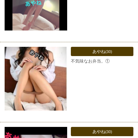
あやね
(30)
不気味なお弁当。①
あやね
(30)