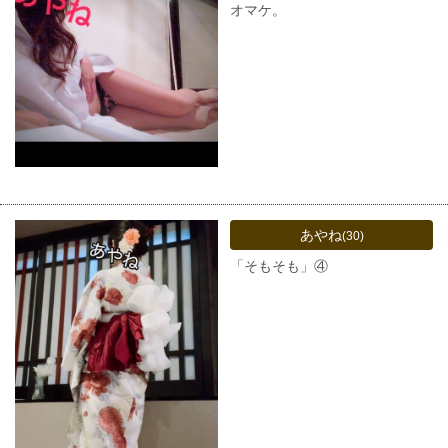
オマケ。
あやね
(30)
「そもそも」④