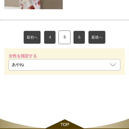
最初へ
4
5
6
最後へ
女性を指定する