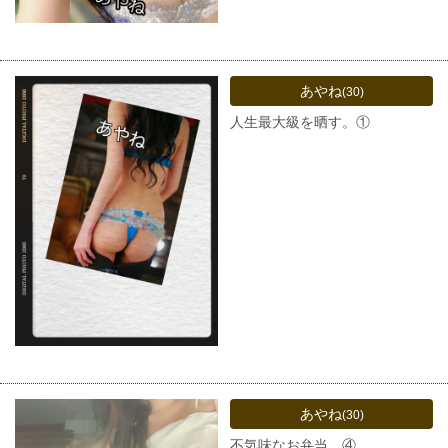
あやね
(30)
人生最大級を晒す。①
あやね
(30)
不気味なお弁当。④